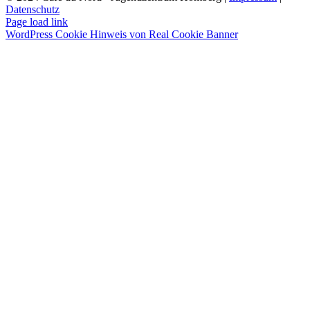
Datenschutz
Instagram
Page load link
WordPress Cookie Hinweis von Real Cookie Banner
Nach
oben