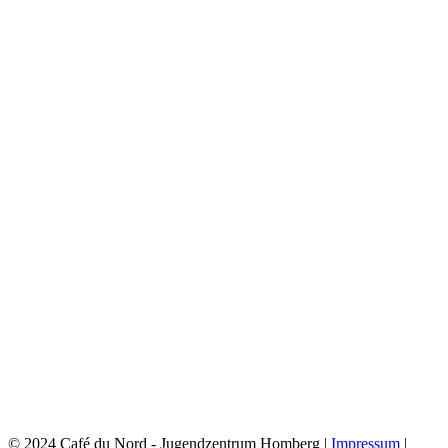
© 2024 Café du Nord - Jugendzentrum Homberg |
Impressum
|