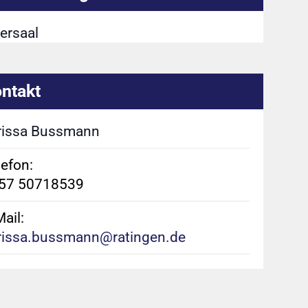
ersaal
ntakt
rissa Bussmann
lefon:
57 50718539
ail:
rissa.bussmann@ratingen.de