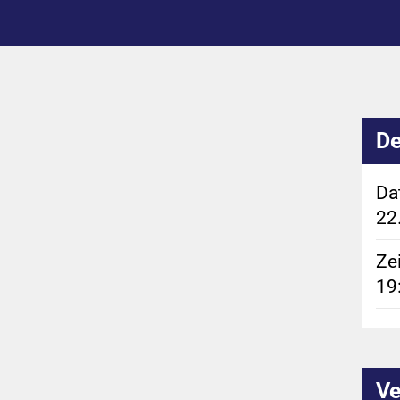
De
Da
22
Zei
19
Ve