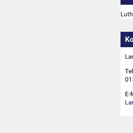
Luth
Ko
La
Te
01
E-M
La