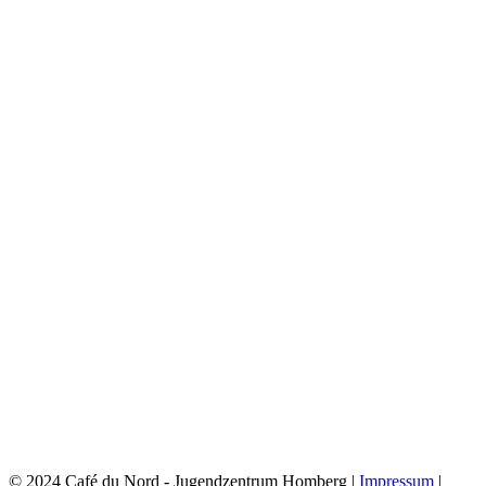
© 2024 Café du Nord - Jugendzentrum Homberg |
Impressum
|