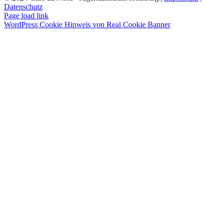
Datenschutz
Instagram
Page load link
WordPress Cookie Hinweis von Real Cookie Banner
Nach
oben