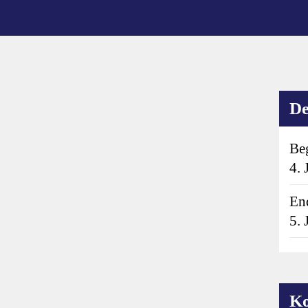
De
Be
4.
En
5.
Ko