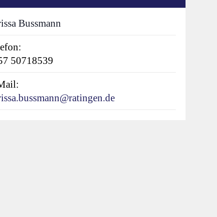
rissa Bussmann
efon:
57 50718539
Mail:
rissa.bussmann@ratingen.de